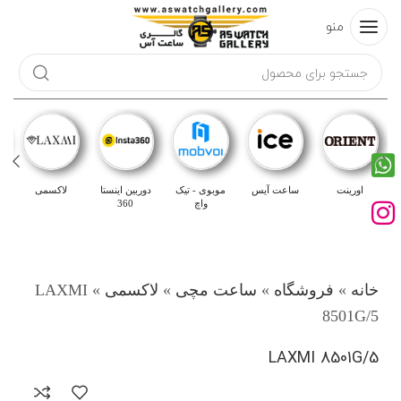
منو
اورینت
ساعت آیس
موبوی - تیک
دوربین اینستا
لاکسمی
واچ
360
خانه
»
فروشگاه
»
ساعت مچی
»
لاکسمی
»
LAXMI
8501G/5
LAXMI 8501G/5