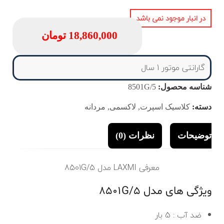
در انبار موجود نمی باشد
18,860,000
تومان
گارانتی موتور 1 سال
شناسه محصول:
8501G/5
دسته:
کلاسیک اسپرت
,
لاکسمی
,
مردانه
توضیحات
نظرات (0)
معرفی LAXMI مدل 8501G/5
ویژگی های مدل 8501G/5
ضد آب : 5 بار